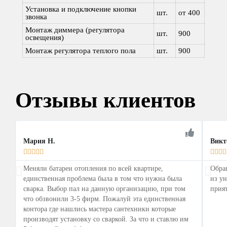
Установка и подключение кнопки
шт.
от 400
звонка
Монтаж диммера (регулятора
шт.
900
освещения)
Монтаж регулятора теплого пола
шт.
900
Отзывы клиентов
Мария Н.
Викт









Меняли батареи отопления по всей квартире,
Обращ
единственная проблема была в том что нужна была
из ун
сварка. Выбор пал на данную организацию, при том
прият
что обзвонили 3-5 фирм. Пожалуй эта единственная
контора где нашлись мастера сантехники которые
производят установку со сваркой. За что и ставлю им